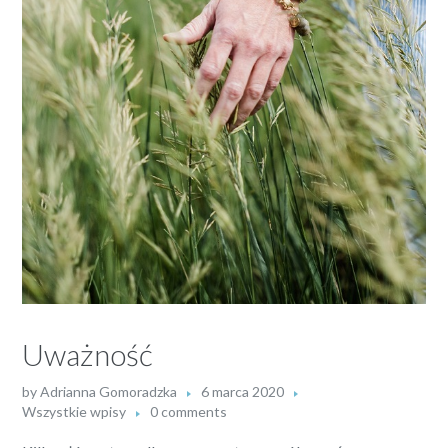
Uważność
by
Adrianna Gomoradzka
6 marca 2020
Wszystkie wpisy
0 comments