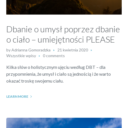
Dbanie o umysł poprzez dbanie
o ciało – umiejętności PLEASE
by
Adrianna Gomoradzka
21 kwietnia 2020
Wszystkie wpisy
0 comments
Kilka słów o holistycznym ujęciu według DBT – dla
przypomnienia, że umysł i ciało są jednością i że warto
okazać troskę swojemu ciału.
LEARN MORE