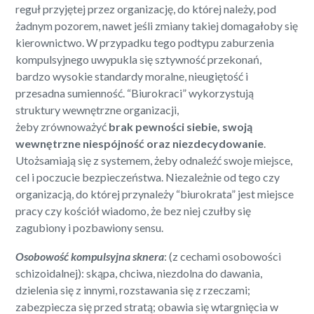
reguł przyjętej przez organizację, do której należy, pod
żadnym pozorem, nawet jeśli zmiany takiej domagałoby się
kierownictwo. W przypadku tego podtypu zaburzenia
kompulsyjnego uwypukla się sztywność przekonań,
bardzo wysokie standardy moralne, nieugiętość i
przesadna sumienność. “Biurokraci” wykorzystują
struktury wewnętrzne organizacji,
żeby zrównoważyć
brak pewności siebie, swoją
wewnętrzne niespójność oraz niezdecydowanie
.
Utożsamiają się z systemem, żeby odnaleźć swoje miejsce,
cel i poczucie bezpieczeństwa. Niezależnie od tego czy
organizacją, do której przynależy “biurokrata” jest miejsce
pracy czy kościół wiadomo, że bez niej czułby się
zagubiony i pozbawiony sensu.
Osobowość kompulsyjna sknera
: (z cechami osobowości
schizoidalnej): skąpa, chciwa, niezdolna do dawania,
dzielenia się z innymi, rozstawania się z rzeczami;
zabezpiecza się przed stratą; obawia się wtargnięcia w