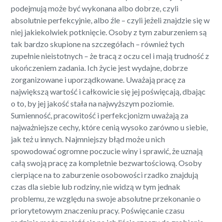
podejmują może być wykonana albo dobrze, czyli
absolutnie perfekcyjnie, albo źle – czyli jeżeli znajdzie się w
niej jakiekolwiek potknięcie. Osoby z tym zaburzeniem są
tak bardzo skupione na szczegółach – również tych
zupełnie nieistotnych – że tracą z oczu cel i mają trudność z
ukończeniem zadania. Ich życie jest wydajne, dobrze
zorganizowane i uporządkowane. Uważają pracę za
największą wartość i całkowicie się jej poświęcają, dbając
o to, by jej jakość stała na najwyższym poziomie.
Sumienność, pracowitość i perfekcjonizm uważają za
najważniejsze cechy, które cenią wysoko zarówno u siebie,
jak też u innych. Najmniejszy błąd może u nich
spowodować ogromne poczucie winy i sprawić, że uznają
całą swoją pracę za kompletnie bezwartościową. Osoby
cierpiące na to zaburzenie osobowości rzadko znajdują
czas dla siebie lub rodziny, nie widzą w tym jednak
problemu, ze względu na swoje absolutne przekonanie o
priorytetowym znaczeniu pracy. Poświęcanie czasu