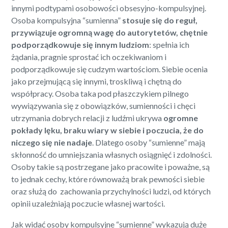
innymi podtypami osobowości obsesyjno-kompulsyjnej.
Osoba kompulsyjna “sumienna”
stosuje się do reguł,
przywiązuje ogromną wagę do autorytetów, chętnie
podporządkowuje się innym ludziom
: spełnia ich
żądania, pragnie sprostać ich oczekiwaniom i
podporządkowuje się cudzym wartościom. Siebie ocenia
jako przejmującą się innymi, troskliwą i chętną do
współpracy. Osoba taka pod płaszczykiem pilnego
wywiązywania się z obowiązków, sumienności i chęci
utrzymania dobrych relacji z ludźmi ukrywa
ogromne
pokłady lęku, braku wiary w siebie i poczucia, że do
niczego się nie nadaje
. Dlatego osoby “sumienne” mają
skłonność do umniejszania własnych osiągnięć i zdolności.
Osoby takie są postrzegane jako pracowite i poważne, są
to jednak cechy, które równoważą brak pewności siebie
oraz służą do zachowania przychylności ludzi, od których
opinii uzależniają poczucie własnej wartości.
Jak widać osoby kompulsyjne “sumienne” wykazują duże