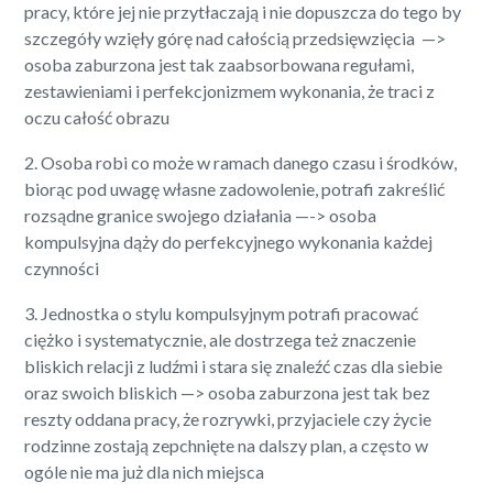
pracy, które jej nie przytłaczają i nie dopuszcza do tego by
szczegóły wzięły górę nad całością przedsięwzięcia —>
osoba zaburzona jest tak zaabsorbowana regułami,
zestawieniami i perfekcjonizmem wykonania, że traci z
oczu całość obrazu
2. Osoba robi co może w ramach danego czasu i środków,
biorąc pod uwagę własne zadowolenie, potrafi zakreślić
rozsądne granice swojego działania —-> osoba
kompulsyjna dąży do perfekcyjnego wykonania każdej
czynności
3. Jednostka o stylu kompulsyjnym potrafi pracować
ciężko i systematycznie, ale dostrzega też znaczenie
bliskich relacji z ludźmi i stara się znaleźć czas dla siebie
oraz swoich bliskich —> osoba zaburzona jest tak bez
reszty oddana pracy, że rozrywki, przyjaciele czy życie
rodzinne zostają zepchnięte na dalszy plan, a często w
ogóle nie ma już dla nich miejsca