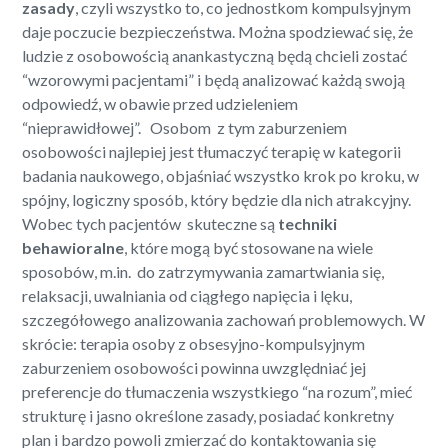
zasady
, czyli wszystko to, co jednostkom kompulsyjnym
daje poczucie bezpieczeństwa. Można spodziewać się, że
ludzie z osobowością anankastyczną będą chcieli zostać
“wzorowymi pacjentami” i będą analizować każdą swoją
odpowiedź, w obawie przed udzieleniem
“nieprawidłowej”. Osobom z tym zaburzeniem
osobowości najlepiej jest tłumaczyć terapię w kategorii
badania naukowego, objaśniać wszystko krok po kroku, w
spójny, logiczny sposób, który będzie dla nich atrakcyjny.
Wobec tych pacjentów skuteczne są
techniki
behawioralne
, które mogą być stosowane na wiele
sposobów, m.in. do zatrzymywania zamartwiania się,
relaksacji, uwalniania od ciągłego napięcia i lęku,
szczegółowego analizowania zachowań problemowych. W
skrócie: terapia osoby z obsesyjno-kompulsyjnym
zaburzeniem osobowości powinna uwzględniać jej
preferencje do tłumaczenia wszystkiego “na rozum”, mieć
strukturę i jasno określone zasady, posiadać konkretny
plan i bardzo powoli zmierzać do kontaktowania się