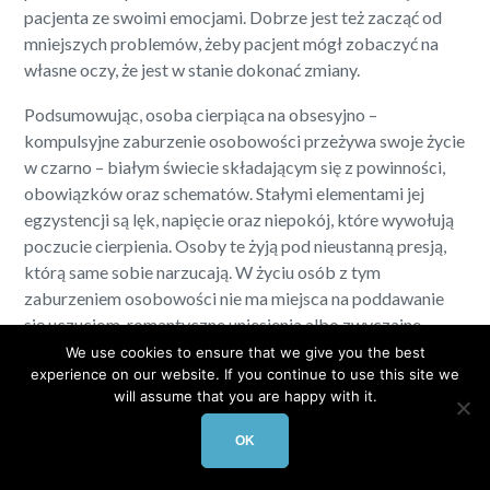
pacjenta ze swoimi emocjami. Dobrze jest też zacząć od
mniejszych problemów, żeby pacjent mógł zobaczyć na
własne oczy, że jest w stanie dokonać zmiany.
Podsumowując, osoba cierpiąca na obsesyjno –
kompulsyjne zaburzenie osobowości przeżywa swoje życie
w czarno – białym świecie składającym się z powinności,
obowiązków oraz schematów. Stałymi elementami jej
egzystencji są lęk, napięcie oraz niepokój, które wywołują
poczucie cierpienia. Osoby te żyją pod nieustanną presją,
którą same sobie narzucają. W życiu osób z tym
zaburzeniem osobowości nie ma miejsca na poddawanie
się uczuciom, romantyczne uniesienia albo zwyczajne
cieszenie się chwilą. Każdy dzień składa się z prób
We use cookies to ensure that we give you the best
experience on our website. If you continue to use this site we
uniknięcia popełnienia błędu, prób zdobycia akceptacji
will assume that you are happy with it.
otoczenia oraz analizowania przeszłości oraz przyszłości.
W ten sposób osoby cierpiące na to zaburzenie
OK
osobowości tracą swoją szansę na przeżycie życia w pełni,
z całą gamą jego kolorów, emocji i radości z prostych