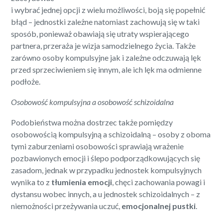
i wybrać jednej opcji z wielu możliwości, boją się popełnić
błąd – jednostki zależne natomiast zachowują się w taki
sposób, ponieważ obawiają się utraty wspierającego
partnera, przeraża je wizja samodzielnego życia. Także
zarówno osoby kompulsyjne jak i zależne odczuwają lęk
przed sprzeciwieniem się innym, ale ich lęk ma odmienne
podłoże.
Osobowość kompulsyjna a osobowość schizoidalna
Podobieństwa można dostrzec także pomiędzy
osobowością kompulsyjną a schizoidalną – osoby z oboma
tymi zaburzeniami osobowości sprawiają wrażenie
pozbawionych emocji i ślepo podporządkowujących się
zasadom, jednak w przypadku jednostek kompulsyjnych
wynika to z
tłumienia emocji
, chęci zachowania powagi i
dystansu wobec innych, a u jednostek schizoidalnych – z
niemożności przeżywania uczuć,
emocjonalnej pustki
.