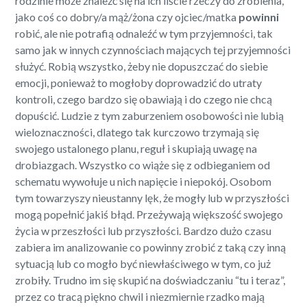
rodzinie może znaleźć się na ich liście rzeczy do zrobienia,
jako coś co dobry/a mąż/żona czy ojciec/matka
powinni
robić, ale nie potrafią odnaleźć w tym przyjemności, tak
samo jak w innych czynnościach mających tej przyjemności
służyć. Robią wszystko, żeby nie dopuszczać do siebie
emocji, ponieważ to mogłoby doprowadzić do utraty
kontroli, czego bardzo się obawiają i do czego nie chcą
dopuścić. Ludzie z tym zaburzeniem osobowości nie lubią
wieloznaczności, dlatego tak kurczowo trzymają się
swojego ustalonego planu, reguł i skupiają uwagę na
drobiazgach. Wszystko co wiąże się z odbieganiem od
schematu wywołuje u nich napięcie i niepokój. Osobom
tym towarzyszy nieustanny lęk, że mogły lub w przyszłości
mogą popełnić jakiś błąd. Przeżywają większość swojego
życia w przeszłości lub przyszłości. Bardzo dużo czasu
zabiera im analizowanie co powinny zrobić z taką czy inną
sytuacją lub co mogło być niewłaściwego w tym, co już
zrobiły. Trudno im się skupić na doświadczaniu “tu i teraz”,
przez co tracą piękno chwil i niezmiernie rzadko mają