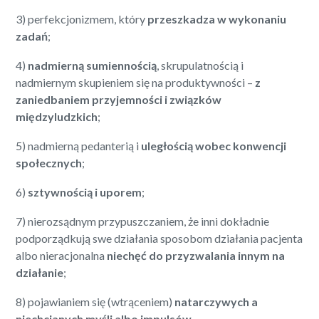
3) perfekcjonizmem, który
przeszkadza w wykonaniu
zadań
;
4)
nadmierną sumiennością
, skrupulatnością i
nadmiernym skupieniem się na produktywności –
z
zaniedbaniem przyjemności i związków
międzyludzkich
;
5) nadmierną pedanterią i
uległością wobec konwencji
społecznych
;
6)
sztywnością i uporem
;
7) nierozsądnym przypuszczaniem, że inni dokładnie
podporządkują swe działania sposobom działania pacjenta
albo nieracjonalna
niechęć do przyzwalania innym na
działanie
;
8) pojawianiem się (wtrąceniem)
natarczywych a
niechcianych myśli albo impulsów