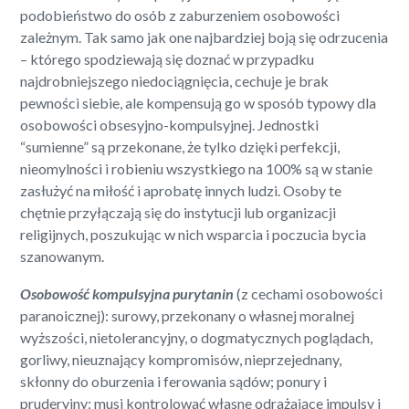
podobieństwo do osób z zaburzeniem osobowości
zależnym. Tak samo jak one najbardziej boją się odrzucenia
– którego spodziewają się doznać w przypadku
najdrobniejszego niedociągnięcia, cechuje je brak
pewności siebie, ale kompensują go w sposób typowy dla
osobowości obsesyjno-kompulsyjnej. Jednostki
“sumienne” są przekonane, że tylko dzięki perfekcji,
nieomylności i robieniu wszystkiego na 100% są w stanie
zasłużyć na miłość i aprobatę innych ludzi. Osoby te
chętnie przyłączają się do instytucji lub organizacji
religijnych, poszukując w nich wsparcia i poczucia bycia
szanowanym.
Osobowość kompulsyjna purytanin
(z cechami osobowości
paranoicznej): surowy, przekonany o własnej moralnej
wyższości, nietolerancyjny, o dogmatycznych poglądach,
gorliwy, nieuznający kompromisów, nieprzejednany,
skłonny do oburzenia i ferowania sądów; ponury i
pruderyjny; musi kontrolować własne odrażające impulsy i