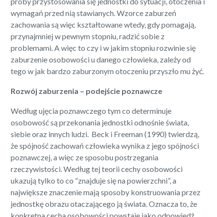
próby przystosowania się jednostki do sytuacji, otoczenia i
wymagań przed nią stawianych. Wzorce zaburzeń
zachowania są więc kształtowane wtedy, gdy pomagają,
przynajmniej w pewnym stopniu, radzić sobie z
problemami. A więc to czy i w jakim stopniu rozwinie się
zaburzenie osobowości u danego człowieka, zależy od
tego w jak bardzo zaburzonym otoczeniu przyszło mu żyć.
Rozwój zaburzenia – podejście poznawcze
Według ujęcia poznawczego tym co determinuje
osobowość są przekonania jednostki odnośnie świata,
siebie oraz innych ludzi. Beck i Freeman (1990) twierdzą,
że spójność zachowań człowieka wynika z jego spójności
poznawczej, a więc ze sposobu postrzegania
rzeczywistości. Według tej teorii cechy osobowości
ukazują tylko to co “znajduje się na powierzchni”, a
największe znaczenie mają sposoby konstruowania przez
jednostkę obrazu otaczającego ją świata. Oznacza to, że
konkretna cecha osobowości powstaje jako odpowiedź