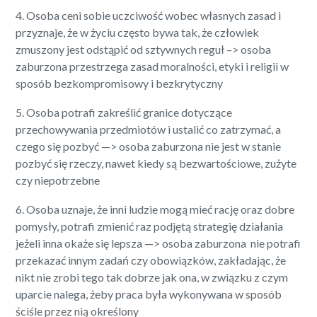
4. Osoba ceni sobie uczciwość wobec własnych zasad i
przyznaje, że w życiu często bywa tak, że człowiek
zmuszony jest odstąpić od sztywnych reguł –> osoba
zaburzona przestrzega zasad moralności, etyki i religii w
sposób bezkompromisowy i bezkrytyczny
5. Osoba potrafi zakreślić granice dotyczące
przechowywania przedmiotów i ustalić co zatrzymać, a
czego się pozbyć —> osoba zaburzona nie jest w stanie
pozbyć się rzeczy, nawet kiedy są bezwartościowe, zużyte
czy niepotrzebne
6. Osoba uznaje, że inni ludzie mogą mieć rację oraz dobre
pomysły, potrafi zmienić raz podjętą strategię działania
jeżeli inna okaże się lepsza —> osoba zaburzona nie potrafi
przekazać innym zadań czy obowiązków, zakładając, że
nikt nie zrobi tego tak dobrze jak ona, w związku z czym
uparcie nalega, żeby praca była wykonywana w sposób
ściśle przez nią określony