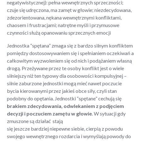
negatywistycznej): pełna wewnętrznych sprzeczności;
czuje się udręczona, ma zamęt w głowie; niezdecydowana,
zdezorientowana, nękana wewnętrznymi konfliktami,
chaosem i frustracjami; natrętne myśli i przymusowe
czynności służą opanowaniu sprzecznych emocji
Jednostka “spętana” zmaga się z bardzo silnym konfliktem
pomiędzy dostosowywaniem się i spełnianiem oczekiwań a
całkowitym wyzwoleniem się od nich i podążaniem własną
drogą. Przeżywane przez te osoby konflikt jest o wiele
silniejszy niż ten typowy dla osobowości kompulsyjnej –
silnie zaburzone jednostki mogą mieć nawet poczucie
bycia kierowanymi przez jakieś obce siły, czyli stan
podobny do opętania. Jednostki “spętane” cechują się
brakiem zdecydowania, odwlekaniem z podjęciem
decyzji i poczuciem zamętu w głowie
. W sytuacji gdy
zmuszone są działać stają
się jeszcze bardziej niepewne siebie, cierpią z powodu
swojego wewnętrznego rozdarcia i wymyślają powody do