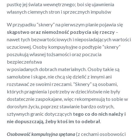
pustkę jej świata wewnętrznego; boi się ujawnienia
własnych ciemnych stron i sprzecznych impulsów
W przypadku “sknery” na pierwszym planie pojawia się
skąpstwo oraz niemożność pozbycia się rzeczy
–
nawet tych bezwartościowych i nieposiadających wartości
uczuciowej. Osoby kompuylsyjne o podtypie “sknery”
poszukują własnej tożsamości oraz poczucia
bezpieczeństwa
w posiadanych dobrach materialnych. Osoby takie są
samolubne i skąpe, nie chcą się dzielić z innymi ani
rozstawać ze swoimi rzeczami. “Sknery” są osobami,
których pragnienia i potrzeby w dzieciństwie nie były
dostatecznie zaspokajane, więc rekompensują to sobie w
dorosłym życiu, poprzez stawianie bardzo ostrych,
sztywnych granic dotyczących
tego co do nich należy i
nie dopuszczają, żeby ktoś im to odebrał
.
Osobowość kompulsyjna spętana
(z cechami osobowości