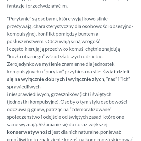
fantazje i przeciwdziałać im.
“Purytanie” są osobami, które wyjątkowo silnie
przeżywają, charakterystyczny dla osobowości obsesyjno-
kompulsyjnej, konflikt pomiędzy buntem a
posłuszeństwem. Odczuwają silną wrogość
i często kierują ją przeciwko komuś, chętnie znajdują
“kozła ofiarnego” wśród słabszych od siebie.
Zerojedynkowe myślenie znamienne dla jednostek
kompulsyjnych u “purytan” przybiera na sile:
świat dzieli
się na wyłącznie dobrych i wyłącznie złych
, “nas” i “ich”,
sprawiedliwych
i niesprawiedliwych, grzeszników (ich) i świętych
(jednostki kompulsyjne). Osoby o tym stylu osobowości
odczuwają gniew, patrząc na “zdemoralizowane”
społeczeństwo i odejście od świętych zasad, które one
same wyznają. Skłanianie się do coraz większej
konserwatywności
jest dla nich naturalne, ponieważ
umożliwi im to znalezienie kogoś, na kogo mogą skierować