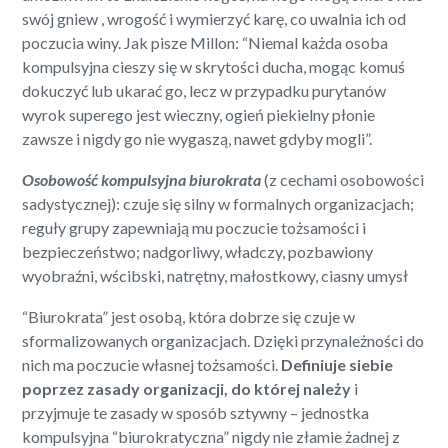
swój gniew , wrogość i wymierzyć karę, co uwalnia ich od
poczucia winy. Jak pisze Millon: “Niemal każda osoba
kompulsyjna cieszy się w skrytości ducha, mogąc komuś
dokuczyć lub ukarać go, lecz w przypadku purytanów
wyrok superego jest wieczny, ogień piekielny płonie
zawsze i nigdy go nie wygaszą, nawet gdyby mogli”.
Osobowość kompulsyjna biurokrata
(z cechami osobowości
sadystycznej): czuje się silny w formalnych organizacjach;
reguły grupy zapewniają mu poczucie tożsamości i
bezpieczeństwo; nadgorliwy, władczy, pozbawiony
wyobraźni, wścibski, natrętny, małostkowy, ciasny umysł
“Biurokrata” jest osobą, która dobrze się czuje w
sformalizowanych organizacjach. Dzięki przynależności do
nich ma poczucie własnej tożsamości.
Definiuje siebie
poprzez zasady organizacji, do której należy
i
przyjmuje te zasady w sposób sztywny – jednostka
kompulsyjna “biurokratyczna” nigdy nie złamie żadnej z