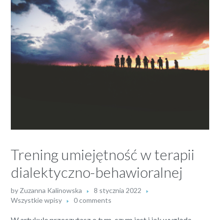
Trening umiejętność w terapii
dialektyczno-behawioralnej
by
Zuzanna Kalinowska
8 stycznia 2022
Wszystkie wpisy
0 comments
W artykule przeczytasz o tym, czym jest i jak wygląda