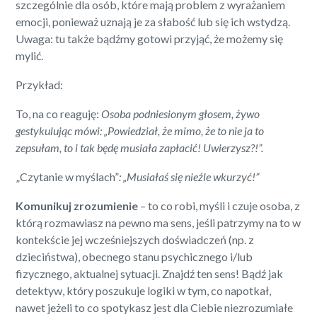
szczególnie dla osób, które mają problem z wyrażaniem
emocji, ponieważ uznają je za słabość lub się ich wstydzą.
Uwaga: tu także bądźmy gotowi przyjąć, że możemy się
mylić.
Przykład:
To, na co reaguję:
Osoba podniesionym głosem, żywo
gestykulując mówi: „Powiedział, że mimo, że to nie ja to
zepsułam, to i tak będę musiała zapłacić! Uwierzysz?!”.
„Czytanie w myślach”
: „Musiałaś się nieźle wkurzyć!”
Komunikuj
zrozumienie
– to co robi, myśli i czuje osoba, z
którą rozmawiasz na pewno ma sens, jeśli patrzymy na to w
kontekście jej wcześniejszych doświadczeń (np. z
dzieciństwa), obecnego stanu psychicznego i/lub
fizycznego, aktualnej sytuacji. Znajdź ten sens! Bądź jak
detektyw, który poszukuje logiki w tym, co napotkał,
nawet jeżeli to co spotykasz jest dla Ciebie niezrozumiałe