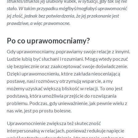
stłukłeś/stłukłaś jej ulubiony kubek, w sytuacji, gdy tak się nie
stało. W takim przypadku mógłbyś/mogłabyś uprawomocnić
jej złość, jednak bez potwierdzenia, że jej przekonanie jest
prawdziwe, a więc prawomocne.
Po co uprawomocniamy?
Gdy uprawomocniamy, poprawiamy swoje relacje z innymi.
Ludzie lubią być słuchani i rozumiani. Mogą wtedy poczuć
się bezpiecznie oraz zaakceptować swoje doświadczenie.
Dzięki uprawomocnieniu, które zakłada nieoceniającą
postawę, nasi rozmówcy otrzymują wsparcie, a my
możemy uzyskać większą bliskość w relacji. To ono jest
podstawą, która umożliwia przejście do rozwiązania
problemu. Podczas, gdy unieważnienie, jak pewnie wielu z
nas wie, jest po prostu bolesne.
Uprawomocnienie zwiększa też skuteczność
interpersonalną w relacjach, ponieważ redukuje napięcie
wokół potrzeby udowodnienia, kto ma rację, wpływa na