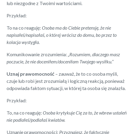
lub niezgodne z Twoimi wartościami.
Przykład:
To na co reaguję:
Osoba ma do Ciebie pretensję, że nie
napisałeś/napisałaś, o której wrócisz do domu, bo przez to
kolacja wystygła.
Komunikowanie zrozumienia:
„Rozumiem, dlaczego masz
poczucie, że nie doceniłem/doceniłam Twojego wysiłku.”
Uznaj prawomocność
– zauważ, że to co osoba myśli,
czuje lub robi jest zrozumiałą i logiczną reakcją, ponieważ
odpowiada faktom sytuacji, w której ta osoba się znalazła.
Przykład:
To, na co reaguję:
Osoba krytykuje Cię za to, że wbrew ustaleń
nie podlałeś/podlałaś kwiatów.
Uznanie prawomocności:
Przyznajesz, że faktycznie