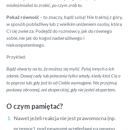
miałeś/miałaś to zrobić, po czym zrób to.
Pokaż równość
– to znaczy, bądź sobą! Nie traktuj z góry,
w sposób pobłażliwy lub z wielkim uniżeniem osoby, która
Ci się zwierza. Podejdź do rozmówcy, jak do równego
sobie, nie jak do kogoś nadwrażliwego i
niekompetentnego.
Przykład:
Bądź otwarty na to, że możesz się mylić. Pytaj innych o ich
zdanie. Dawaj rady lub polecenia tylko wtedy, kiedy ktoś Cię o
to poprosi lub, gdy jest to od Ciebie wymagane. Nie przyjmuj
postawy obronnej, ani eksperckiej, gdy nie jesteś ekspertem.
O czym pamiętać?
Nawet jeżeli reakcja nie jest prawomocna (np.
przemoc), pod pewnymi względami na pewno