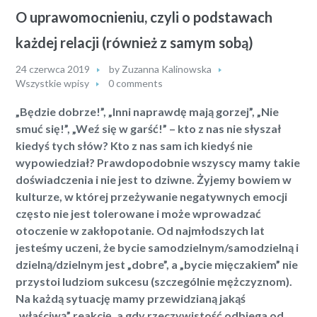
O uprawomocnieniu, czyli o podstawach
każdej relacji (również z samym sobą)
24 czerwca 2019
by
Zuzanna Kalinowska
Wszystkie wpisy
0 comments
„Będzie dobrze!”, „Inni naprawdę mają gorzej”, „Nie
smuć się!”, „Weź się w garść!” – kto z nas nie słyszał
kiedyś tych słów? Kto z nas sam ich kiedyś nie
wypowiedział? Prawdopodobnie wszyscy mamy takie
doświadczenia i nie jest to dziwne. Żyjemy bowiem w
kulturze, w której przeżywanie negatywnych emocji
często nie jest tolerowane i może wprowadzać
otoczenie w zakłopotanie. Od najmłodszych lat
jesteśmy uczeni, że bycie samodzielnym/samodzielną i
dzielną/dzielnym jest „dobre”, a „bycie mięczakiem” nie
przystoi ludziom sukcesu (szczególnie mężczyznom).
Na każdą sytuację mamy przewidzianą jakąś
„właściwą” reakcję, a gdy rzeczywistość odbiega od