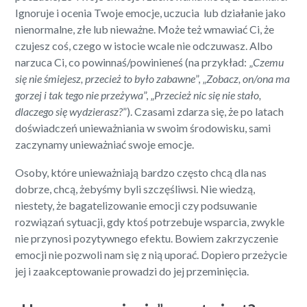
Ignoruje i ocenia Twoje emocje, uczucia lub działanie jako
nienormalne, złe lub nieważne. Może też wmawiać Ci, że
czujesz coś, czego w istocie wcale nie odczuwasz. Albo
narzuca Ci, co powinnaś/powinieneś (na przykład: „
Czemu
się nie śmiejesz, przecież to było zabawne
”, „
Zobacz, on/ona ma
gorzej i tak tego nie przeżywa
”, „
Przecież nic się nie stało,
dlaczego się wydzierasz?
”). Czasami zdarza się, że po latach
doświadczeń unieważniania w swoim środowisku, sami
zaczynamy unieważniać swoje emocje.
Osoby, które unieważniają bardzo często chcą dla nas
dobrze, chcą, żebyśmy byli szczęśliwsi. Nie wiedzą,
niestety, że bagatelizowanie emocji czy podsuwanie
rozwiązań sytuacji, gdy ktoś potrzebuje wsparcia, zwykle
nie przynosi pozytywnego efektu. Bowiem zakrzyczenie
emocji nie pozwoli nam się z nią uporać. Dopiero przeżycie
jej i zaakceptowanie prowadzi do jej przeminięcia.